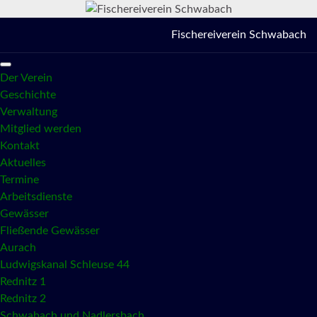
Fischereiverein Schwabach
Der Verein
Geschichte
Verwaltung
Mitglied werden
Kontakt
Aktuelles
Termine
Arbeitsdienste
Gewässer
Fließende Gewässer
Aurach
Ludwigskanal Schleuse 44
Rednitz 1
Rednitz 2
Schwabach und Nadlersbach