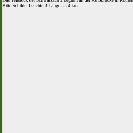
Das Teilstück der Schwarzach 2 beginnt an der Autobrücke in Röthen
Bitte Schilder beachten! Länge ca. 4 km