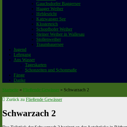
Gauchsdorfer Baggersee
Haager Weiher
Heblesricht
Katzwanger See
Klosterteich
Schopfhofer Weiher
Steiner Weiher in Wallesau
Stollenweiher
Traumbauersee
Jugend
Lehrgang
Ans Wasser
Tageskarten
Schonzeiten und Schonmaße
Fänge
Danke
Startseite
»
Fließende Gewässer
»
Schwarzach 2
Zurück zu
Fließende Gewässer
Schwarzach 2