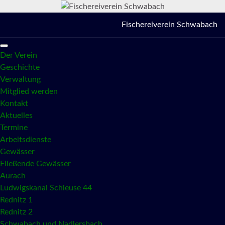
Fischereiverein Schwabach
Der Verein
Geschichte
Verwaltung
Mitglied werden
Kontakt
Aktuelles
Termine
Arbeitsdienste
Gewässer
Fließende Gewässer
Aurach
Ludwigskanal Schleuse 44
Rednitz 1
Rednitz 2
Schwabach und Nadlersbach